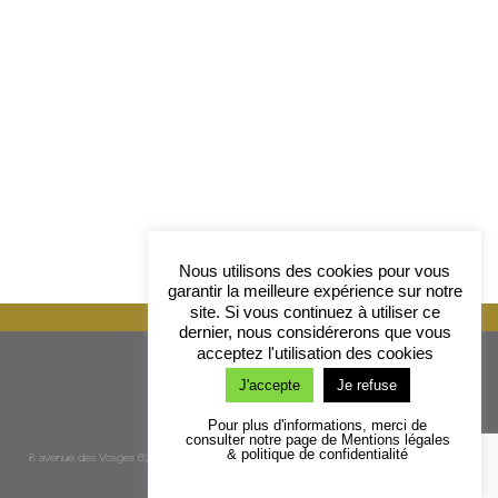
Nous utilisons des cookies pour vous
garantir la meilleure expérience sur notre
site. Si vous continuez à utiliser ce
dernier, nous considérerons que vous
acceptez l'utilisation des cookies
J'accepte
Je refuse
Pour plus d'informations, merci de
consulter notre page de Mentions légales
& politique de confidentialité
8 avenue des Vosges 67000 Strasbourg - France / T. 03 88 35 76 02 / M. 06 77 14 28 28